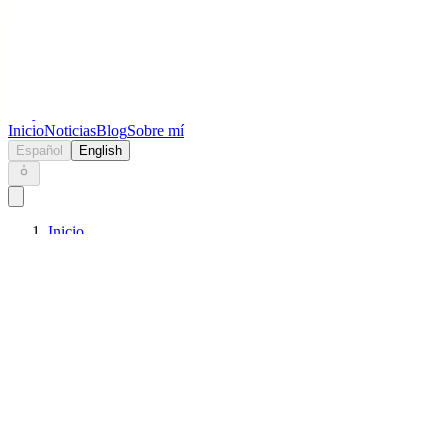
Keryc
Inicio
Noticias
Blog
Sobre mí
Español
English
Inicio