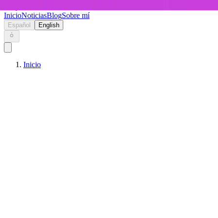
Keryc
Inicio
Noticias
Blog
Sobre mí
Español
English
Inicio