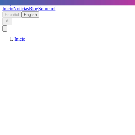
Keryc
Inicio
Noticias
Blog
Sobre mí
Español
English
Inicio