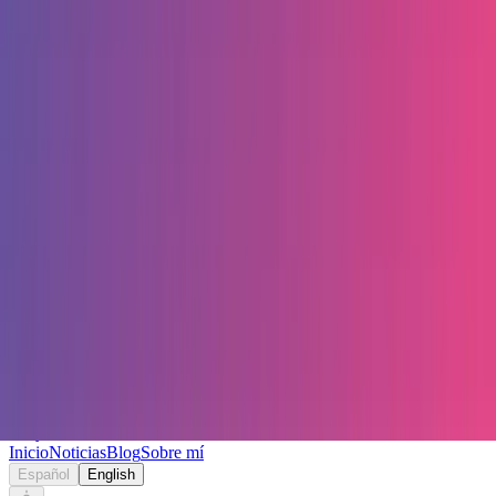
Keryc
Inicio
Noticias
Blog
Sobre mí
Español
English